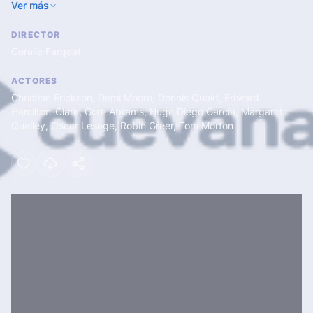
Ver más
DIRECTOR
Coralie Fargeat
ACTORES
Christian Erickson
,
Demi Moore
,
Dennis Quaid
,
Edward
Hamilton-Clark
,
Gore Abrams
,
Hugo Diego Garcia
,
Margaret
Qualley
,
Oscar Lesage
,
Robin Greer
,
Tom Morton