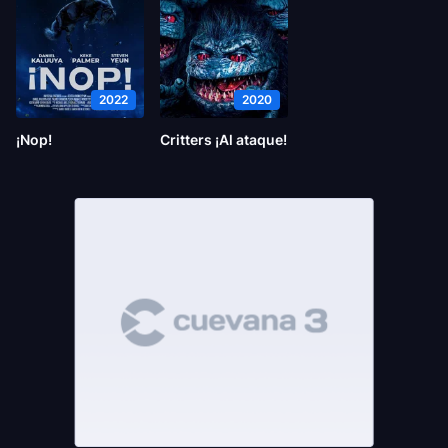
2022
2020
¡Nop!
Critters ¡Al ataque!