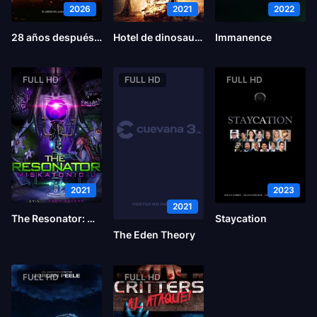
2026
2021
2022
28 años después: El templo de los huesos
Hotel de dinosaurios
Immanence
FULL HD
FULL HD
FULL HD
2021
2023
2021
The Resonator: Miskatonic U
Staycation
The Eden Theory
FULL HD
FULL HD