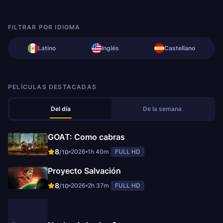
FILTRAR POR IDIOMA
Latino
Inglés
Castellano
PELÍCULAS DESTACADAS
Del día
De la semana
GOAT: Como cabras
8
2026
1h 40m
FULL HD
/10
Proyecto Salvación
8
2026
2h 37m
FULL HD
/10