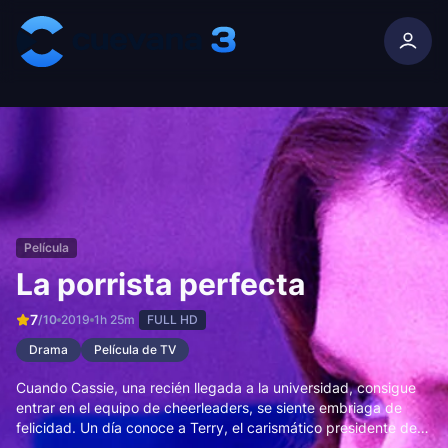
Skip to content
Película
La porrista perfecta
7
/10
2019
1h 25m
FULL HD
Drama
Película de TV
Cuando Cassie, una recién llegada a la universidad, consigue
entrar en el equipo de cheerleaders, se siente embriaga de
felicidad. Un día conoce a Terry, el carismático presidente de la
Asociación de Alumnos, y se enamora rápidamente de él pese