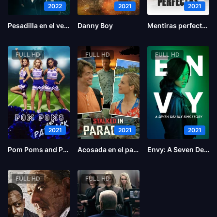
2022
2021
2021
Pesadilla en el vecindario
Danny Boy
Mentiras perfectas
FULL HD
FULL HD
FULL HD
2021
2021
2021
Pom Poms and Payback
Acosada en el paraíso
Envy: A Seven Deadly Sins Story
FULL HD
FULL HD