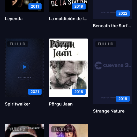
2011
2019
2022
Leyenda
La maldición de la sirena
Beneath the Surface
FULL HD
FULL HD
FULL HD
2021
2018
2018
Spiritwalker
Põrgu Jaan
Strange Nature
FULL HD
FULL HD