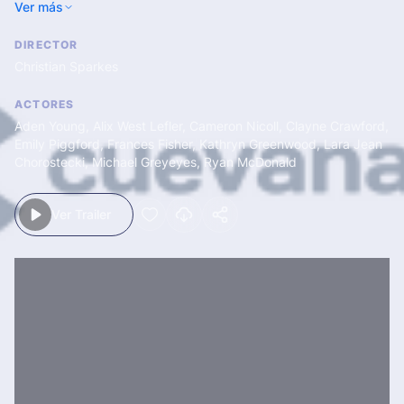
Ver más
Salvador.
DIRECTOR
Christian Sparkes
ACTORES
Aden Young
,
Alix West Lefler
,
Cameron Nicoll
,
Clayne Crawford
,
Emily Piggford
,
Frances Fisher
,
Kathryn Greenwood
,
Lara Jean
Chorostecki
,
Michael Greyeyes
,
Ryan McDonald
Ver Trailer