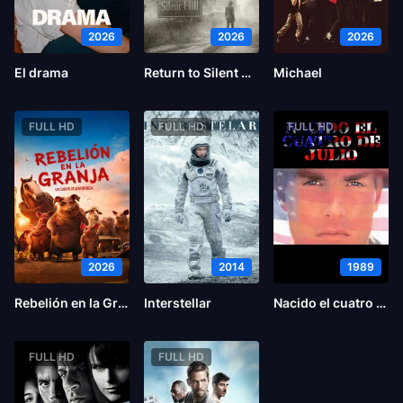
2026
2026
2026
El drama
Return to Silent Hill
Michael
FULL HD
FULL HD
FULL HD
2026
2014
1989
Rebelión en la Granja
Interstellar
Nacido el cuatro de julio
FULL HD
FULL HD