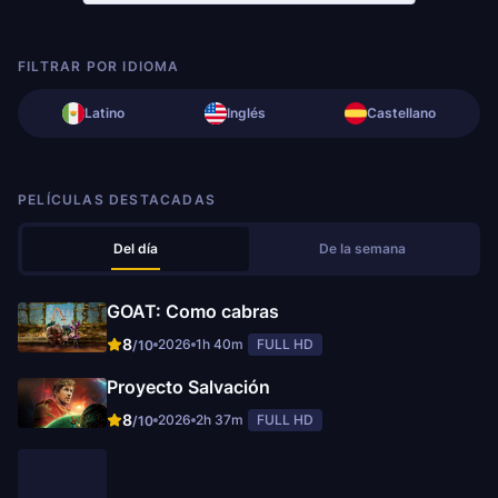
FILTRAR POR IDIOMA
Latino
Inglés
Castellano
PELÍCULAS DESTACADAS
Del día
De la semana
GOAT: Como cabras
8
2026
1h 40m
FULL HD
/10
Proyecto Salvación
8
2026
2h 37m
FULL HD
/10