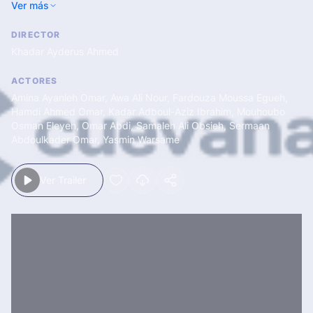
Ver más
cómo este continente es la parte más olvidada en el mundo
individualista y globalizado en el que vivimos.
DIRECTOR
Khadar Ayderus Ahmed
ACTORES
Amina Ayanleh Omar
,
Awa Ali Nour
,
Fardouza Moussa Egueh
,
Hamdi Ahmed Omar
,
Kadar Adboul-Aziz Ibrahim
,
Mouhoubo
Osman Eleyeh
,
Omar Abdi
,
Samaleh Ali Obsieh
,
Sermaan
Abdoulkader Omar
,
Yasmin Warsame
Ver Trailer