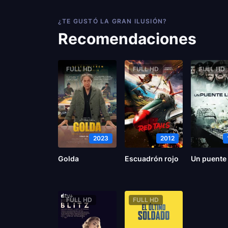
¿TE GUSTÓ LA GRAN ILUSIÓN?
Recomendaciones
FULL HD
FULL HD
FULL HD
2023
2012
Golda
Escuadrón rojo
FULL HD
FULL HD