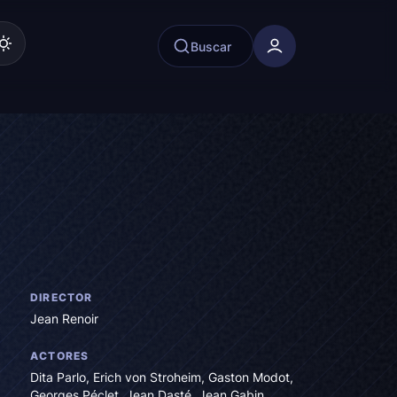
Buscar
DIRECTOR
Jean Renoir
ACTORES
Dita Parlo
,
Erich von Stroheim
,
Gaston Modot
,
Georges Péclet
,
Jean Dasté
,
Jean Gabin
,