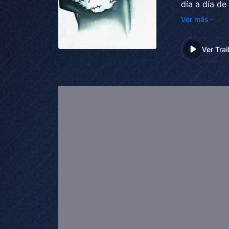
día a día d
concentraci
Ver más
llegan al ca
por sus com
Ver Trai
para poder e