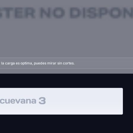
la carga es optima, puedes mirar sin cortes.