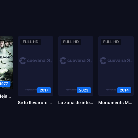
FULL HD
FULL HD
FULL HD
1977
2017
2023
2014
Un puente lejano
Se lo llevaron: Recuerdos de una niña de Camboya
La zona de interés
Monuments Men