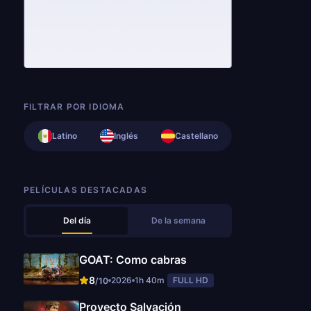
FILTRAR POR IDIOMA
Latino
Inglés
Castellano
PELÍCULAS DESTACADAS
Del día
De la semana
GOAT: Como cabras
8
2026
1h 40m
FULL HD
/10
Proyecto Salvación