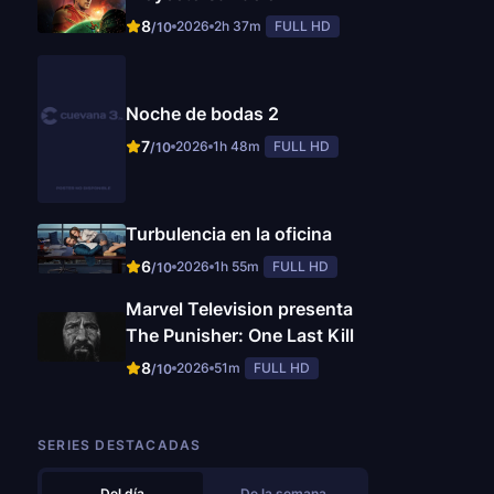
8
2026
2h 37m
FULL HD
/10
Noche de bodas 2
7
2026
1h 48m
FULL HD
/10
Turbulencia en la oficina
6
2026
1h 55m
FULL HD
/10
Marvel Television presenta
The Punisher: One Last Kill
8
2026
51m
FULL HD
/10
SERIES DESTACADAS
Del día
De la semana