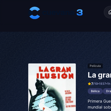
Skip to content
Película
La gra
7
/10
1937
1h
Bélica
Dr
Primera Gue
mundial sobr