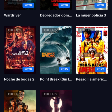
2026
2026
2026
Wardriver
Depredador dominante
La mujer policia 3
FULL HD
FULL HD
FULL HD
2026
2015
2022
Noche de bodas 2
Point Break (Sin límites)
Pesadilla americana
FULL HD
FULL HD