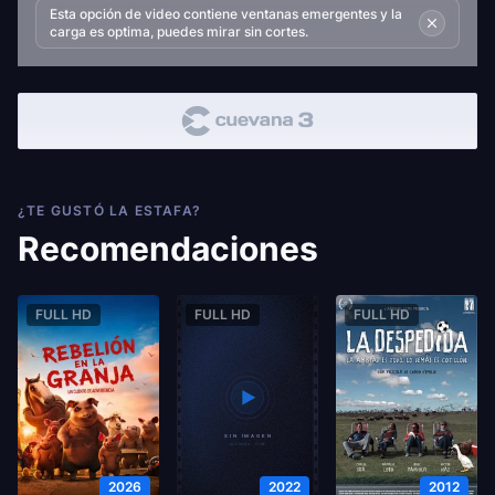
Esta opción de video contiene ventanas emergentes y la
carga es optima, puedes mirar sin cortes.
¿TE GUSTÓ LA ESTAFA?
Recomendaciones
FULL HD
FULL HD
FULL HD
2026
2022
2012