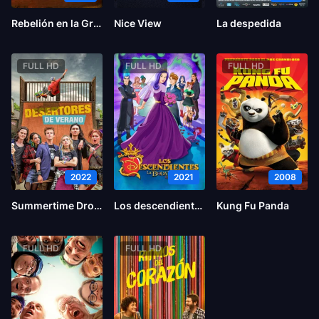
Rebelión en la Granja
Nice View
La despedida
FULL HD
FULL HD
FULL HD
2022
2021
2008
Summertime Dropouts
Los descendientes: La boda real
Kung Fu Panda
FULL HD
FULL HD