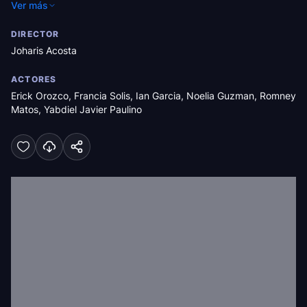
Ver más
cueste.
DIRECTOR
Joharis Acosta
ACTORES
Erick Orozco
,
Francia Solis
,
Ian Garcia
,
Noelia Guzman
,
Romney
Matos
,
Yabdiel Javier Paulino