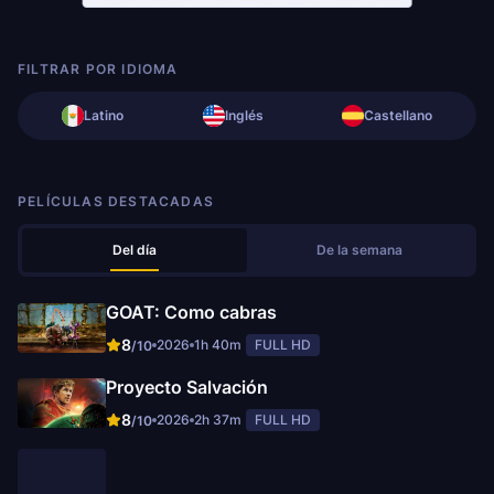
FILTRAR POR IDIOMA
Latino
Inglés
Castellano
PELÍCULAS DESTACADAS
Del día
De la semana
GOAT: Como cabras
8
2026
1h 40m
FULL HD
/10
Proyecto Salvación
8
2026
2h 37m
FULL HD
/10