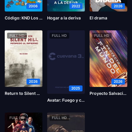
2006
2022
2026
Código: KND Los chicos del Barrio – Operación C.E.R.O.
Hogar a la deriva
El drama
FULL HD
FULL HD
FULL HD
2026
2026
2025
Return to Silent Hill
Proyecto Salvación
Avatar: Fuego y ceniza
FULL HD
FULL HD