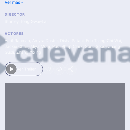
Ver más
tesoro, pero son perseguidos por un peligroso descendiente de
un líder del ejército rebelde.
DIRECTOR
Stanley Tong Gwai-Lai
ACTORES
Aarif Rahman
,
Amyra Dastur
,
Disha Patani
,
Eric Tsang Chi-Wai
,
Jackie Chan
,
Miya Muqi
,
Paul Philip Clark
,
Sonu Sood
,
Zhang
Guoli
,
Zhang Yixing
Ver Trailer