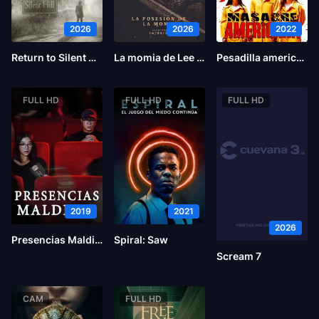
2026
2026
2022
Return to Silent Hill
La momia de Lee Cronin
Pesadilla americana
FULL HD
FULL HD
FULL HD
2019
2021
2026
Presencias Malditas
Spiral: Saw
Scream 7
CAM
FULL HD