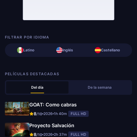
FILTRAR POR IDIOMA
Latino
Inglés
Castellano
PELÍCULAS DESTACADAS
Del día
De la semana
GOAT: Como cabras
8
2026
1h 40m
FULL HD
/10
Proyecto Salvación
8
2026
2h 37m
FULL HD
/10