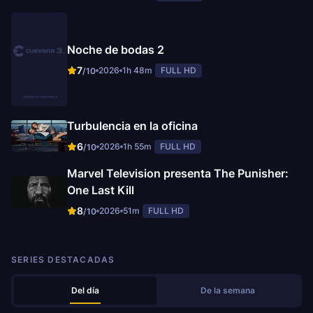
Noche de bodas 2
7
2026
1h 48m
FULL HD
/10
Turbulencia en la oficina
6
2026
1h 55m
FULL HD
/10
Marvel Television presenta The Punisher:
One Last Kill
8
2026
51m
FULL HD
/10
SERIES DESTACADAS
Del día
De la semana