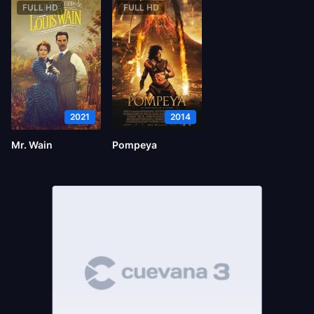
FULL HD
FULL HD
2021
2014
Mr. Wain
Pompeya