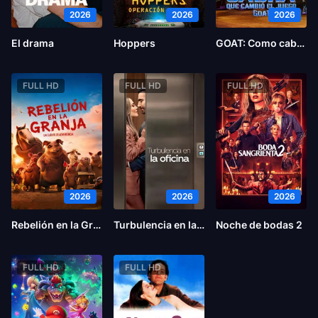
2026
2026
2026
El drama
Hoppers
GOAT: Como cabras
FULL HD
FULL HD
FULL HD
2026
2026
2026
Rebelión en la Granja
Turbulencia en la oficina
Noche de bodas 2
FULL HD
FULL HD