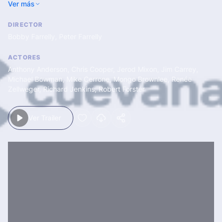
Ver más
que le tomen por blando y sufre de repente un trastorno de
personalidad, convirtiéndose en alguien completamente
DIRECTOR
distinto, en el que sale a relucir su hiperagresivo álter ego...
Bobby Farrelly
,
Peter Farrelly
ACTORES
Anthony Anderson
,
Chris Cooper
,
Jerod Mixon
,
Jim Carrey
,
Michael Bowman
,
Mike Cerrone
,
Mongo Brownlee
,
Renée
Zellweger
,
Richard Jenkins
,
Robert Forster
Ver Trailer