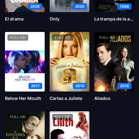
2026
2020
1988
El drama
Only
La trampa de la araña
FULL HD
FULL HD
FULL HD
2017
2010
2016
Below Her Mouth
Cartas a Julieta
Aliados
FULL HD
FULL HD