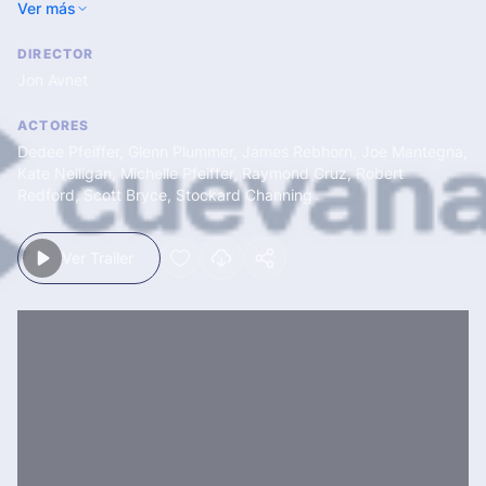
Ver más
carrera se dispara y llega a presentar un informativo de
máxima audiencia. Al tiempo, surge una relación sentimental
DIRECTOR
entre ella y el atractivo Warren.
Jon Avnet
ACTORES
Dedee Pfeiffer
,
Glenn Plummer
,
James Rebhorn
,
Joe Mantegna
,
Kate Nelligan
,
Michelle Pfeiffer
,
Raymond Cruz
,
Robert
Redford
,
Scott Bryce
,
Stockard Channing
Ver Trailer