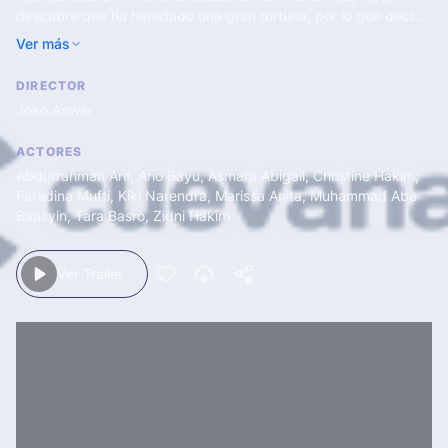
descubre que ha heredado una gran fortuna, por lo que decide
regresar a su pueblo natal junto a su única amiga. Sin embargo,
Ver más
allí les espera una realidad aterradora.
DIRECTOR
Joko Anwar
ACTORES
Abdurrahman Arif
,
Ario Bayu
,
Asmara Abigail
,
Christine Hakim
,
Faradina Mufti
,
Kiki Narendra
,
Marissa Anita
,
Muhammad Abe
Baasyin
,
Tara Basro
,
Zidni Hakim
Ver Trailer