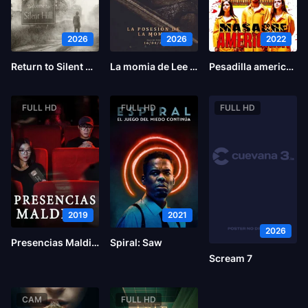
2026
2026
2022
Return to Silent Hill
La momia de Lee Cronin
Pesadilla americana
FULL HD
FULL HD
FULL HD
2019
2021
2026
Presencias Malditas
Spiral: Saw
Scream 7
CAM
FULL HD