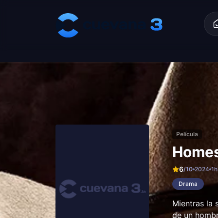
Skip to content
Película
Homes
6
/10
2024
1h
Drama
Mientras la
de un hombre