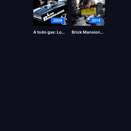
2009
2014
A todo gas: Los bandoleros
Brick Mansions (La fortaleza)