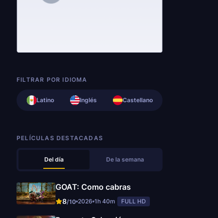
FILTRAR POR IDIOMA
Latino
Inglés
Castellano
PELÍCULAS DESTACADAS
Del día
De la semana
GOAT: Como cabras
8
2026
1h 40m
FULL HD
/10