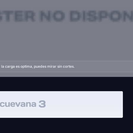
la carga es optima, puedes mirar sin cortes.