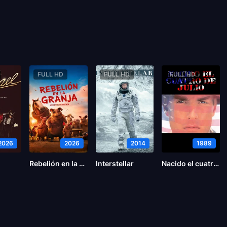
FULL HD
FULL HD
FULL HD
2026
2026
2014
1989
Rebelión en la Granja
Interstellar
Nacido el cuatro de julio