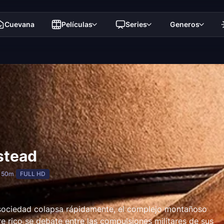
Cuevana
Películas
Series
Generos
tead
 50m
FULL HD
 sociedad colapsa rápidamente, el complejo montañoso
 rico se debate entre las compulsiones militares de sus