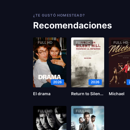
¿TE GUSTÓ HOMESTEAD?
Recomendaciones
FULL HD
FULL HD
FULL HD
2026
2026
El drama
Return to Silent Hill
Michael
FULL HD
FULL HD