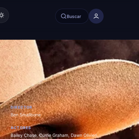
Buscar
DIRECTOR
Ben Smallbone
ACTORES
Bailey Chase
,
Currie Graham
,
Dawn Olivieri
,