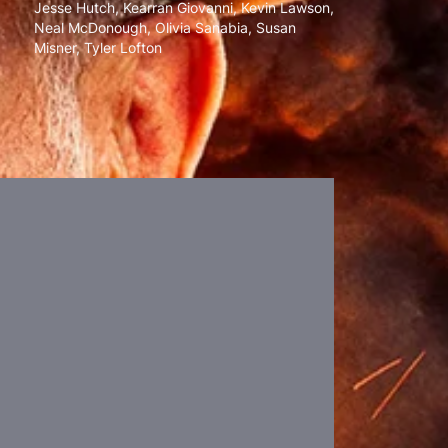
Jesse Hutch
,
Kearran Giovanni
,
Kevin Lawson
,
Neal McDonough
,
Olivia Sanabia
,
Susan
Misner
,
Tyler Lofton