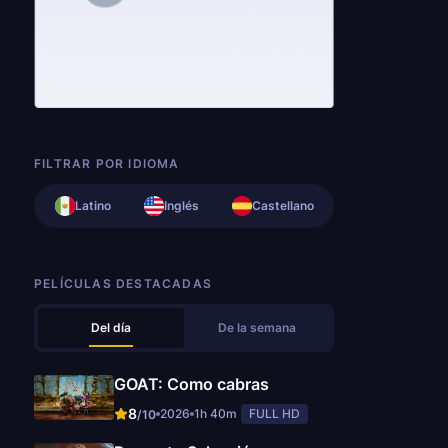
FILTRAR POR IDIOMA
Latino
Inglés
Castellano
PELÍCULAS DESTACADAS
Del día
De la semana
GOAT: Como cabras
8
2026
1h 40m
FULL HD
/10