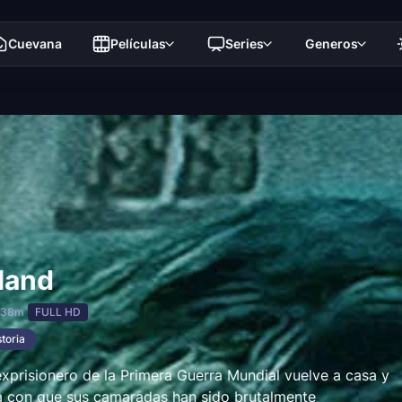
Cuevana
Películas
Series
Generos
land
 38m
FULL HD
storia
xprisionero de la Primera Guerra Mundial vuelve a casa y
a con que sus camaradas han sido brutalmente