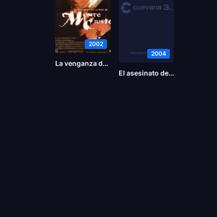
2002
2004
La venganza del conde de Montecristo
El asesinato de Richard Nixon