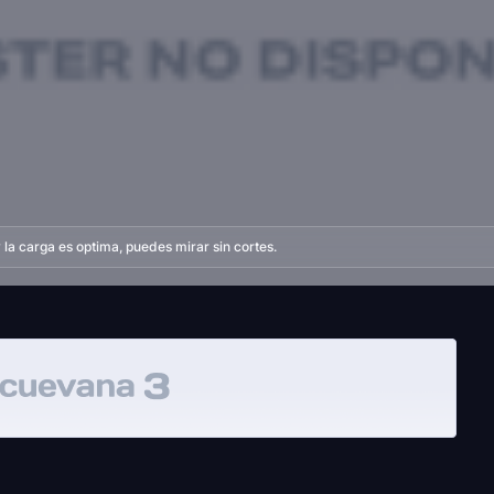
la carga es optima, puedes mirar sin cortes.