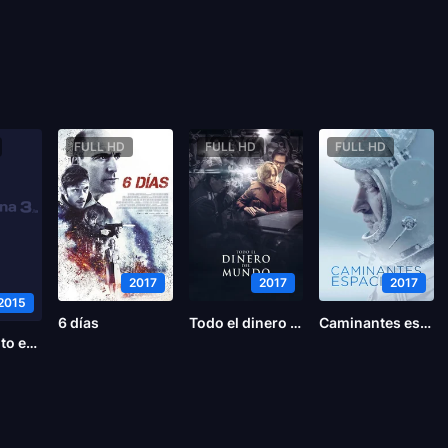
FULL HD
FULL HD
FULL HD
2017
2017
2017
2015
6 días
Todo el dinero del mundo
Caminantes espaciales
Experimento en la prisión de Stanford