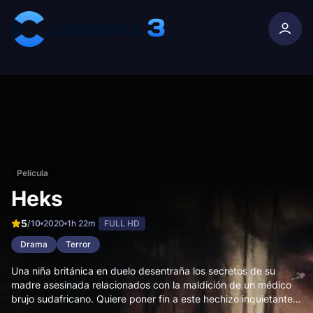
Skip to content
Película
Heks
5
/10
2020
1h 22m
FULL HD
Drama
Terror
Una niña británica en duelo desentraña los secretos de su
madre asesinada relacionados con la maldición de un médico
brujo sudafricano. Quiere poner fin a este hechizo inquietante
viajando a Sudáfrica, pero en cambio la arroja a profundidades