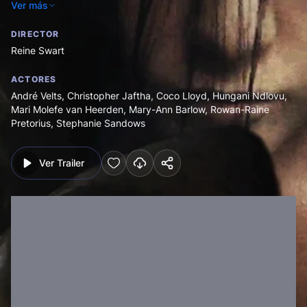
Ver más
siniestras.
DIRECTOR
Reine Swart
ACTORES
André Velts
,
Christopher Jaftha
,
Coco Lloyd
,
Hungani Ndlovu
,
Mari Molefe van Heerden
,
Mary-Ann Barlow
,
Rowan-Raine
Pretorius
,
Stephanie Sandows
Ver Trailer