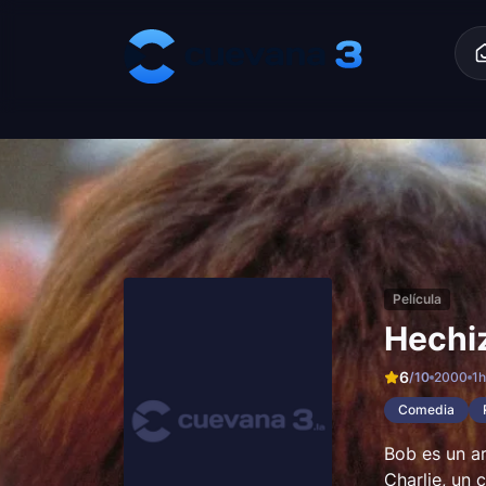
Skip to content
Película
Hechi
6
/10
2000
1
Comedia
Bob es un a
Charlie, un 