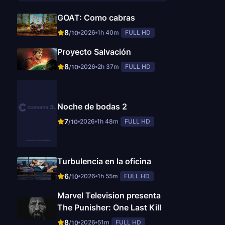
GOAT: Como cabras
8
2026
1h 40m
FULL HD
/10
Proyecto Salvación
8
2026
2h 37m
FULL HD
/10
Noche de bodas 2
7
2026
1h 48m
FULL HD
/10
Turbulencia en la oficina
6
2026
1h 55m
FULL HD
/10
Marvel Television presenta
The Punisher: One Last Kill
8
2026
51m
FULL HD
/10