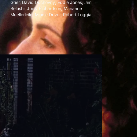
Grier
,
David Duchovny
,
Eddie Jones
,
Jim
Belushi
,
Joely Richardson
,
Marianne
Muellerleile
,
Minnie Driver
,
Robert Loggia