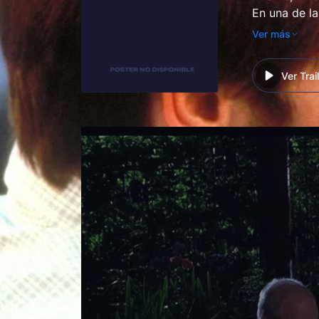
En una de la
Grace, una 
Ver más
a un traspla
Ver Trai