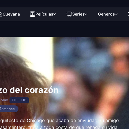
Cuevana
Películas
Series
Generos
zo del corazón
h 56m
FULL HD
Romance
rquitecto de Chicago que acaba de enviudar. Su amigo
casamentero, trata a toda costa de que rehaga su vida.