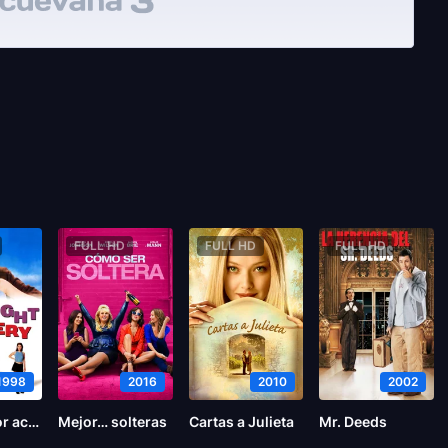
FULL HD
FULL HD
FULL HD
1998
2016
2010
2002
Urgente por accidente
Mejor… solteras
Cartas a Julieta
Mr. Deeds