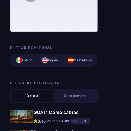
FILTRAR POR IDIOMA
Latino
Inglés
Castellano
PELÍCULAS DESTACADAS
Del día
De la semana
GOAT: Como cabras
8
2026
1h 40m
FULL HD
/10