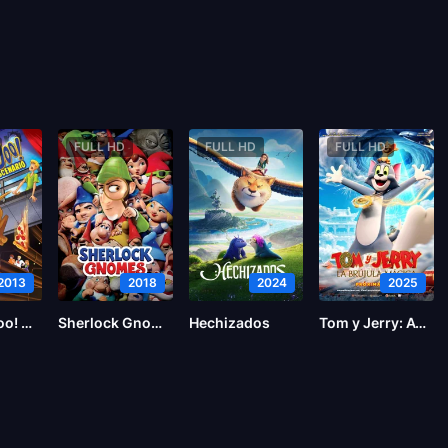
FULL HD
FULL HD
FULL HD
2013
2018
2024
2025
Scooby-Doo! Miedo al escenario
Sherlock Gnomes
Hechizados
Tom y Jerry: Aventura en el tiempo