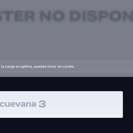
la carga es optima, puedes mirar sin cortes.