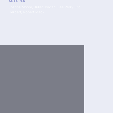
ACTORES
Joanna Moore
,
Juliet Jordan
,
Lee Perry
,
Ric
Herbert
,
Robert Mack