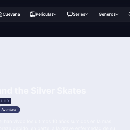
Cuevana
Películas
Series
Generos
nd the Silver Skates
LL HD
Aventura
l han vivdo los ultimos 10 años sumidos en la mas
breza debido, en parte, a la grave enfermedad de su