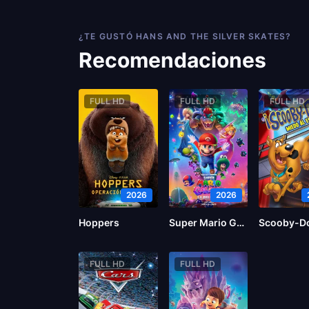
¿TE GUSTÓ HANS AND THE SILVER SKATES?
Recomendaciones
FULL HD
FULL HD
FULL HD
2026
2026
Hoppers
Super Mario Galaxy la película
FULL HD
FULL HD