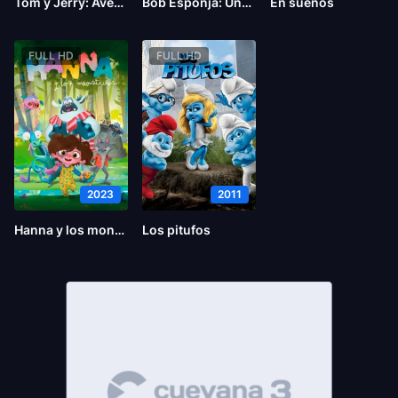
Tom y Jerry: Aventura en el tiempo
Bob Esponja: Una aventura pirata
En sueños
FULL HD
FULL HD
2023
2011
Hanna y los monstruos
Los pitufos