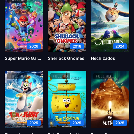
2026
2018
2024
Super Mario Galaxy la película
Sherlock Gnomes
Hechizados
FULL HD
FULL HD
FULL HD
2025
2025
2025