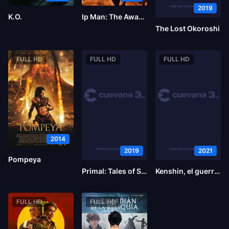
2019
K.O.
Ip Man: The Awakening
The Lost Okoroshi
FULL HD
FULL HD
FULL HD
2014
2019
2021
Pompeya
Primal: Tales of Savagery
Kenshin, el guerrero samurái: El final
FULL HD
FULL HD