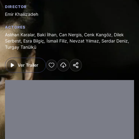
DIRECTOR
Emir Khalilzadeh
ACTORES
Aslıhan Karalar
,
Baki İlhan
,
Can Nergis
,
Cenk Kangöz
,
Dilek
Serbest
,
Esra Bilgiç
,
İsmail Filiz
,
Nevzat Yılmaz
,
Serdar Deniz
,
Turgay Tanülkü
Ver Trailer