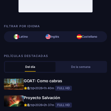
FILTRAR POR IDIOMA
Latino
Inglés
Castellano
PELÍCULAS DESTACADAS
Del día
De la semana
GOAT: Como cabras
8
2026
1h 40m
FULL HD
/10
Proyecto Salvación
8
2026
2h 37m
FULL HD
/10