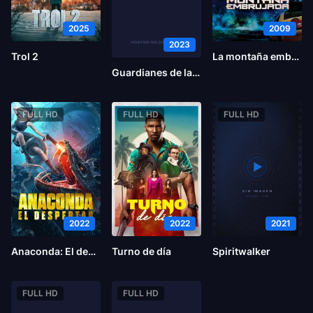
2025
2009
2023
Trol 2
La montaña embrujada
Guardianes de la noche: Rumbo a la aldea de los herreros
FULL HD
FULL HD
FULL HD
2022
2022
2021
Anaconda: El despertar
Turno de día
Spiritwalker
FULL HD
FULL HD