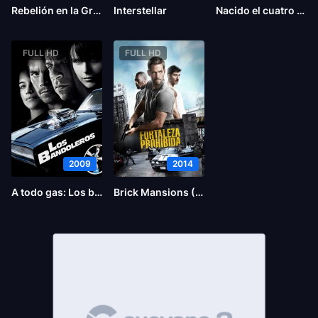
Rebelión en la Granja
Interstellar
Nacido el cuatro de julio
FULL HD
FULL HD
2009
2014
A todo gas: Los bandoleros
Brick Mansions (La fortaleza)