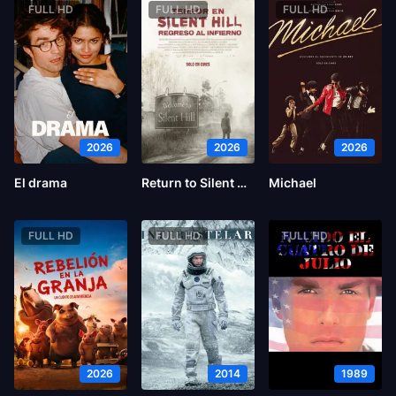
FULL HD
FULL HD
FULL HD
2026
2026
2026
El drama
Return to Silent Hill
Michael
FULL HD
FULL HD
FULL HD
2026
2014
1989