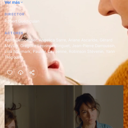
Ver más
momento.
DIRECTOR
Robert Guédiguian
ACTORES
Anaïs Demoustier
,
Angelica Sarre
,
Ariane Ascaride
,
Gérard
Meylan
,
Grégoire Leprince-Ringuet
,
Jean-Pierre Darroussin
,
Lola Naymark
,
Pauline Caupenne
,
Robinson Stévenin
,
Yann
Trégouët