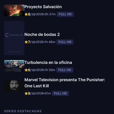
Proyecto Salvación
8
2026
2h 37m
FULL HD
/10
Noche de bodas 2
7
2026
1h 48m
FULL HD
/10
Turbulencia en la oficina
6
2026
1h 55m
FULL HD
/10
Marvel Television presenta The Punisher:
One Last Kill
8
2026
51m
FULL HD
/10
SERIES DESTACADAS