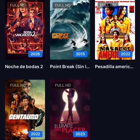
FULL HD
FULL HD
FULL HD
2026
2015
2022
Noche de bodas 2
Point Break (Sin límites)
Pesadilla americana
FULL HD
FULL HD
2022
2023