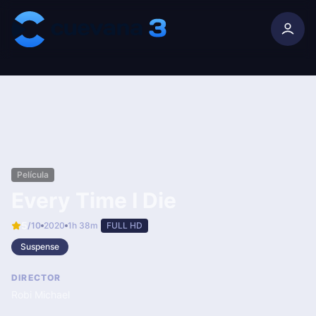
Skip to content
Película
Every Time I Die
5
/10
2020
1h 38m
FULL HD
Suspense
DIRECTOR
Robi Michael