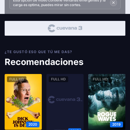
Esta opción de video contiene ventanas emergentes y la
carga es optima, puedes mirar sin cortes.
¿TE GUSTÓ ESO QUE TÚ ME DAS?
Recomendaciones
FULL HD
FULL HD
FULL HD
2020
2019