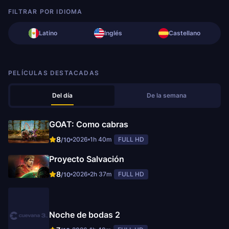
FILTRAR POR IDIOMA
Latino
Inglés
Castellano
PELÍCULAS DESTACADAS
Del día
De la semana
GOAT: Como cabras
8
2026
1h 40m
FULL HD
/10
Proyecto Salvación
8
2026
2h 37m
FULL HD
/10
Noche de bodas 2