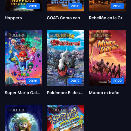
2026
2026
2026
Hoppers
GOAT: Como cabras
Rebelión en la Granja
FULL HD
FULL HD
FULL HD
2026
2007
2022
Super Mario Galaxy la película
Pokémon: El desafío de Darkrai
Mundo extraño
FULL HD
FULL HD