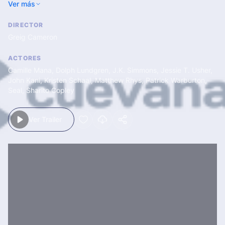
Ver más
internacionales no está en absoluto entrenada para tal misión.
DIRECTOR
Greig Cameron
ACTORES
Camille Mana
,
Dolph Lundgren
,
J.K. Simmons
,
Jessie T. Usher
,
John Kani
,
Kristen Schaal
,
Matthew Rhys
,
Patrick Warburton
,
Seal
,
Sharlto Copley
Ver Trailer