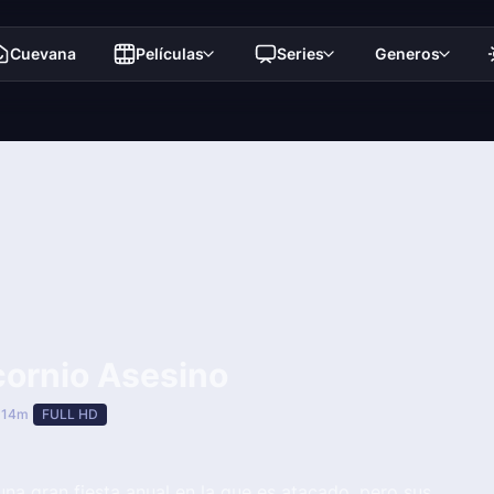
Cuevana
Películas
Series
Generos
cornio Asesino
 14m
FULL HD
na gran fiesta anual en la que es atacado, pero sus