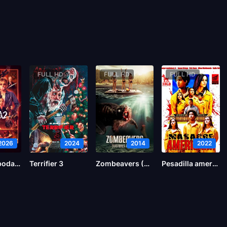
FULL HD
FULL HD
FULL HD
2026
2024
2014
2022
Noche de bodas 2
Terrifier 3
Zombeavers (Castores zombies)
Pesadilla americana