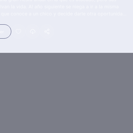
lvan la vida. Al año siguiente se niega a ir a la misma
a que conoce a un chico y decide darle otra oportunidad
ial.
ler