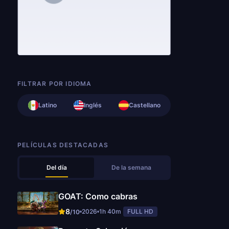
FILTRAR POR IDIOMA
Latino
Inglés
Castellano
PELÍCULAS DESTACADAS
Del día
De la semana
GOAT: Como cabras
8
2026
1h 40m
FULL HD
/10