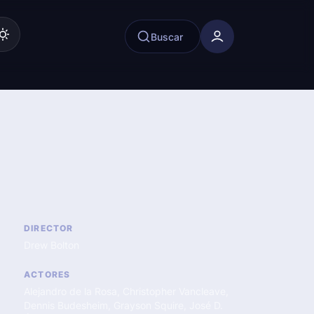
Buscar
DIRECTOR
Drew Bolton
ACTORES
Alejandro de la Rosa
,
Christopher Vancleave
,
Dennis Budesheim
,
Grayson Squire
,
José D.