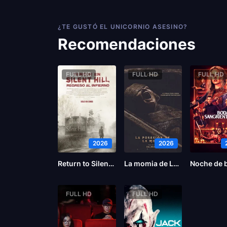
¿TE GUSTÓ EL UNICORNIO ASESINO?
Recomendaciones
FULL HD
FULL HD
FULL HD
2026
2026
Return to Silent Hill
La momia de Lee Cronin
FULL HD
FULL HD