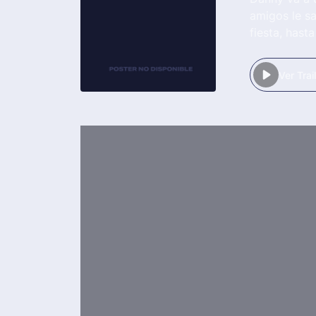
amigos le sa
fiesta, hast
a su vida soc
Ver Trai