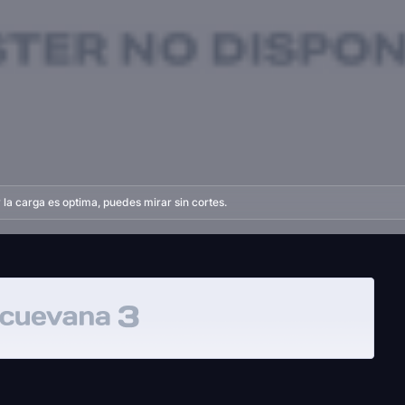
la carga es optima, puedes mirar sin cortes.