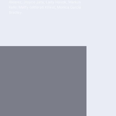
Álvarez
,
Jroyce Jata
,
Lady Havok
,
Markus
Kelle
,
Matty Glitterati Kinkel
,
Monica Garcia
Bradley