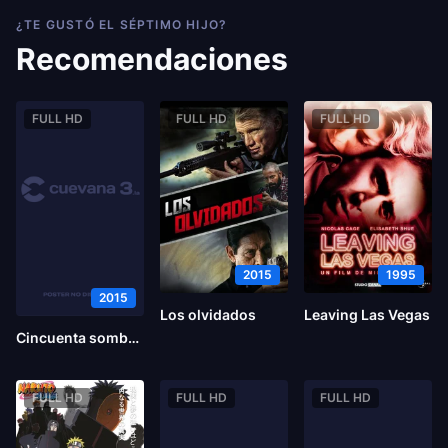
¿TE GUSTÓ EL SÉPTIMO HIJO?
Recomendaciones
FULL HD
FULL HD
FULL HD
2015
1995
2015
Los olvidados
Leaving Las Vegas
Cincuenta sombras de Grey
FULL HD
FULL HD
FULL HD