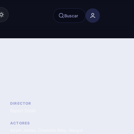
Buscar
DIRECTOR
Rupert Goold
ACTORES
Adam James
,
Charlotte Riley
,
Margot