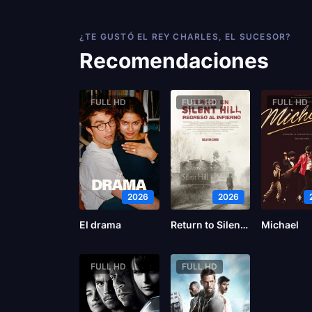
¿TE GUSTÓ EL REY CHARLES, EL SUCESOR?
Recomendaciones
FULL HD
FULL HD
FULL HD
2026
2026
El drama
Return to Silent Hill
Michael
FULL HD
FULL HD