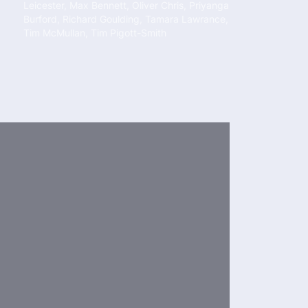
Leicester
,
Max Bennett
,
Oliver Chris
,
Priyanga
Burford
,
Richard Goulding
,
Tamara Lawrance
,
Tim McMullan
,
Tim Pigott-Smith