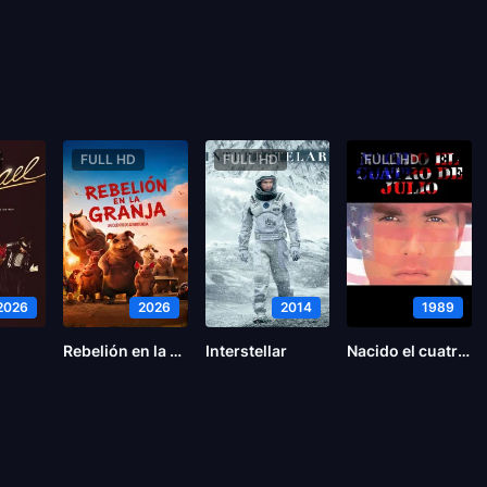
FULL HD
FULL HD
FULL HD
2026
2026
2014
1989
Rebelión en la Granja
Interstellar
Nacido el cuatro de julio