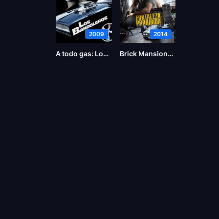
2009
2014
A todo gas: Los bandoleros
Brick Mansions (La fortaleza)