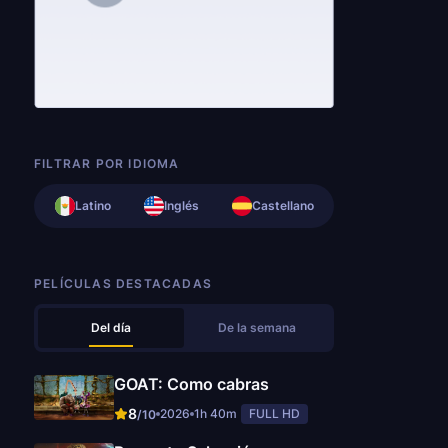
FILTRAR POR IDIOMA
Latino
Inglés
Castellano
PELÍCULAS DESTACADAS
Del día
De la semana
GOAT: Como cabras
8
2026
1h 40m
FULL HD
/10