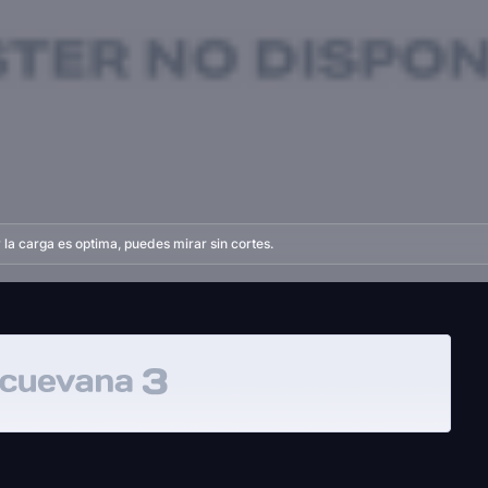
la carga es optima, puedes mirar sin cortes.