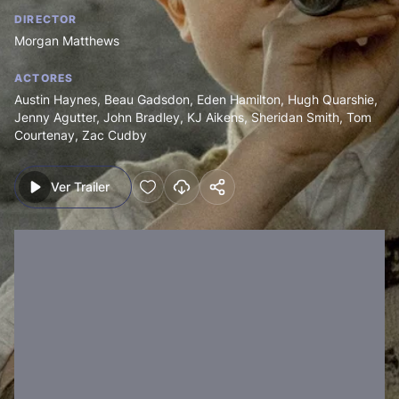
DIRECTOR
Morgan Matthews
ACTORES
Austin Haynes
,
Beau Gadsdon
,
Eden Hamilton
,
Hugh Quarshie
,
Jenny Agutter
,
John Bradley
,
KJ Aikens
,
Sheridan Smith
,
Tom
Courtenay
,
Zac Cudby
Ver Trailer