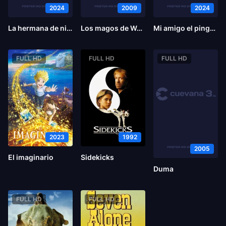
2024
2009
2024
La hermana de nieve
Los magos de Waverly Place: Vacaciones en el Caribe
Mi amigo el pingüino
FULL HD
FULL HD
FULL HD
2023
1992
2005
El imaginario
Sidekicks
Duma
FULL HD
FULL HD