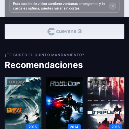
Esta opción de video contiene ventanas emergentes y la
carga es optima, puedes mirar sin cortes.
¿TE GUSTÓ EL QUINTO MANDAMIENTO?
Recomendaciones
FULL HD
FULL HD
FULL HD
2015
2014
2016