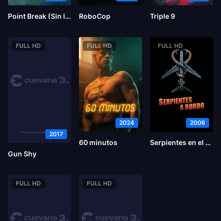
Point Break (Sin límites)
RoboCop
Triple 9
FULL HD
FULL HD
FULL HD
2024
2006
2017
60 minutos
Serpientes en el avión
Gun Shy
FULL HD
FULL HD