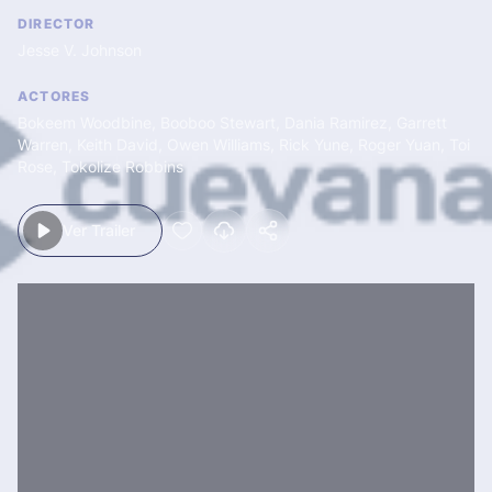
DIRECTOR
Jesse V. Johnson
ACTORES
Bokeem Woodbine
,
Booboo Stewart
,
Dania Ramirez
,
Garrett
Warren
,
Keith David
,
Owen Williams
,
Rick Yune
,
Roger Yuan
,
Toi
Rose
,
Tokolize Robbins
Ver Trailer