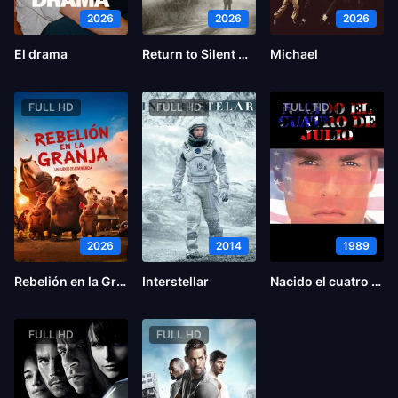
2026
2026
2026
El drama
Return to Silent Hill
Michael
FULL HD
FULL HD
FULL HD
2026
2014
1989
Rebelión en la Granja
Interstellar
Nacido el cuatro de julio
FULL HD
FULL HD