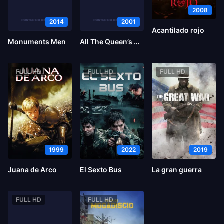
2008
2014
2001
Acantilado rojo
Monuments Men
All The Queen’s Men
FULL HD
FULL HD
FULL HD
1999
2022
2019
Juana de Arco
El Sexto Bus
La gran guerra
FULL HD
FULL HD