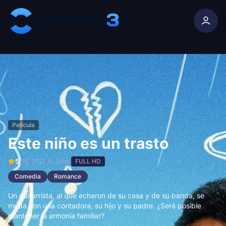
Skip to content
Película
Este niño es un trasto
5
/10
2021
1h 34m
FULL HD
Comedia
Romance
Un guitarrista, al que echaron de su casa y de su banda, se
muda con una contadora, su hijo y su padre. ¿Será posible
mantener la armonía familiar?