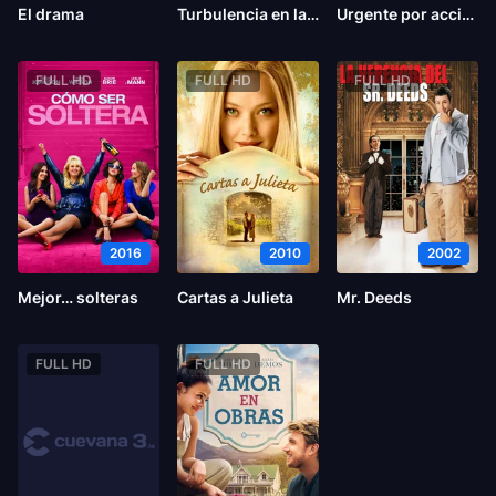
El drama
Turbulencia en la oficina
Urgente por accidente
FULL HD
FULL HD
FULL HD
2016
2010
2002
Mejor… solteras
Cartas a Julieta
Mr. Deeds
FULL HD
FULL HD