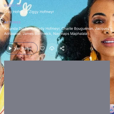
DIRECTOR
Gray Hofmeyr
,
Ziggy Hofmeyr
ACTORES
Amanda Du-Pont
,
Brady Hofmeyr
,
Charlie Bouguenon
,
Jacques
Adriaanse
,
James Borthwick
,
Naymaps Maphalala
Ver Trailer