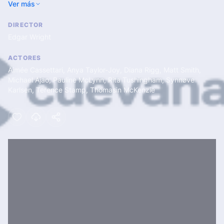
Ver más
el tiempo comenzará a desmoronarse con sombrías
consecuencias.
DIRECTOR
Edgar Wright
ACTORES
Aimée Cassettari
,
Anya Taylor-Joy
,
Diana Rigg
,
Matt Smith
,
Michael Ajao
,
Pauline McLynn
,
Rita Tushingham
,
Synnøve
Karlsen
,
Terence Stamp
,
Thomasin McKenzie