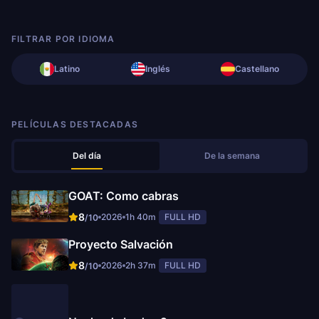
FILTRAR POR IDIOMA
Latino
Inglés
Castellano
PELÍCULAS DESTACADAS
Del día
De la semana
GOAT: Como cabras
8
2026
1h 40m
FULL HD
/10
Proyecto Salvación
8
2026
2h 37m
FULL HD
/10