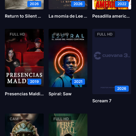
2026
2026
2022
Return to Silent Hill
La momia de Lee Cronin
Pesadilla americana
FULL HD
FULL HD
FULL HD
2019
2021
2026
Presencias Malditas
Spiral: Saw
Scream 7
CAM
FULL HD