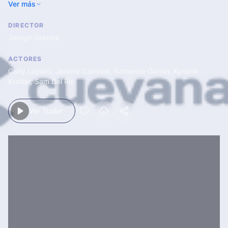
Ver más
comunidades a través de la fe.
DIRECTOR
Joseph Granda
ACTORES
Carly Lepard
,
Jeremy Cumrine
,
Katherine Garner
,
Kyriana
Kratter
,
Sam Del Rio
Ver Trailer