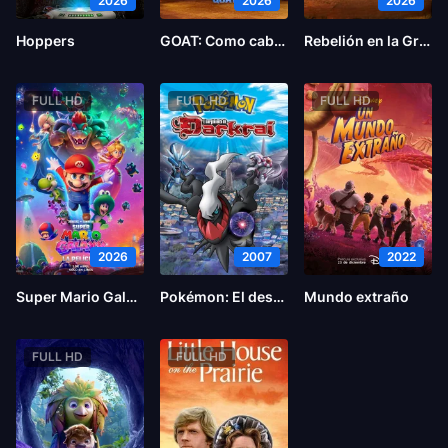
2026
2026
2026
Hoppers
GOAT: Como cabras
Rebelión en la Granja
FULL HD
FULL HD
FULL HD
2026
2007
2022
Super Mario Galaxy la película
Pokémon: El desafío de Darkrai
Mundo extraño
FULL HD
FULL HD