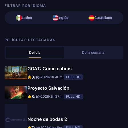
FILTRAR POR IDIOMA
Latino
Inglés
Castellano
PELÍCULAS DESTACADAS
Del día
De la semana
GOAT: Como cabras
8
2026
1h 40m
FULL HD
/10
Proyecto Salvación
8
2026
2h 37m
FULL HD
/10
Noche de bodas 2
7
2026
1h 48m
FULL HD
/10