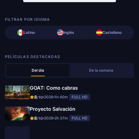
FILTRAR POR IDIOMA
Latino
Inglés
Castellano
PELÍCULAS DESTACADAS
Del día
De la semana
GOAT: Como cabras
8
2026
1h 40m
FULL HD
/10
Proyecto Salvación
8
2026
2h 37m
FULL HD
/10