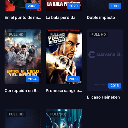
2008
2020
1991
En el punto de mira
La bala perdida
Doble impacto
FULL HD
FULL HD
FULL HD
2024
2009
2015
Corrupción en Bangkok: Entre el cielo y el infierno
Promesa sangrienta
El caso Heineken
FULL HD
FULL HD