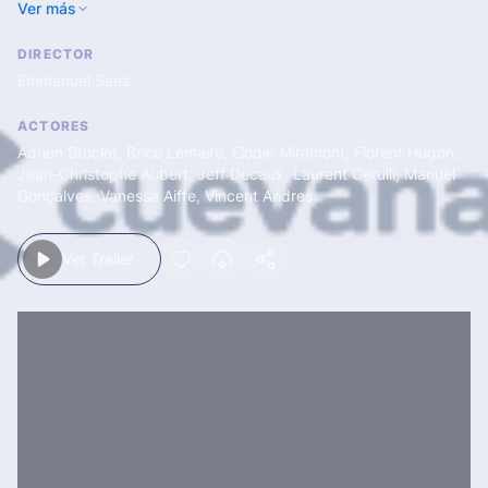
Ver más
como el miedo.
DIRECTOR
Emmanuel Saez
ACTORES
Adrien Stoclet
,
Brice Lemaire
,
Elodie Miramont
,
Florent Hugon
,
Jean-Christophe Aubert
,
Jeff Decaux
,
Laurent Cerulli
,
Manuel
Gonçalves
,
Vanessa Aiffe
,
Vincent Andres
Ver Trailer