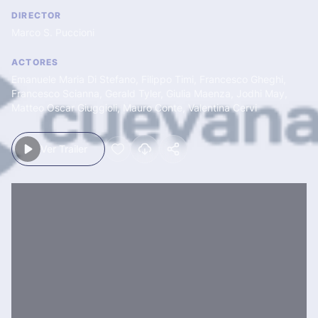
DIRECTOR
Marco S. Puccioni
ACTORES
Emanuele Maria Di Stefano
,
Filippo Timi
,
Francesco Gheghi
,
Francesco Scianna
,
Gerald Tyler
,
Giulia Maenza
,
Jodhi May
,
Matteo Oscar Giuggioli
,
Mauro Conte
,
Valentina Cervi
Ver Trailer