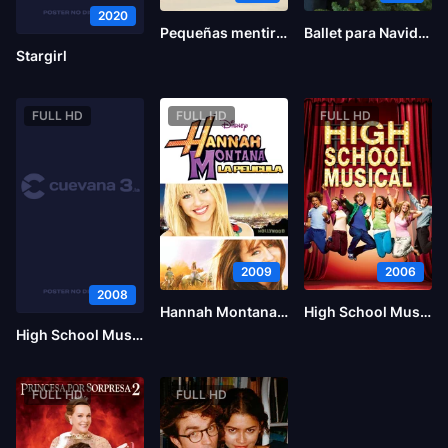
2020
Pequeñas mentiras para estar juntos
Ballet para Navidad
Stargirl
FULL HD
FULL HD
FULL HD
2009
2006
2008
Hannah Montana: La película
High School Musical
High School Musical 3: Fin de curso
FULL HD
FULL HD