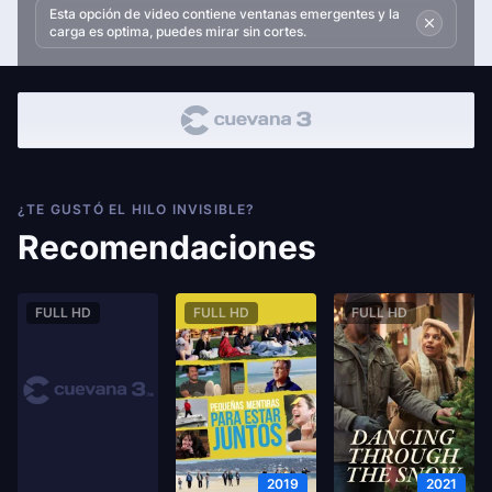
Esta opción de video contiene ventanas emergentes y la
carga es optima, puedes mirar sin cortes.
¿TE GUSTÓ EL HILO INVISIBLE?
Recomendaciones
FULL HD
FULL HD
FULL HD
2019
2021