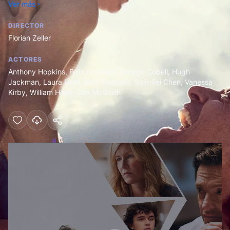
Ver más
distante, y que acaba de abandonar la escuela.
DIRECTOR
Florian Zeller
ACTORES
Anthony Hopkins
,
Felix Goddard
,
George Cobell
,
Hugh
Jackman
,
Laura Dern
,
Max Goddard
,
Shin-Fei Chen
,
Vanessa
Kirby
,
William Hope
,
Zen McGrath