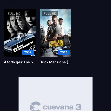
FULL HD
FULL HD
2009
2014
A todo gas: Los bandoleros
Brick Mansions (La fortaleza)