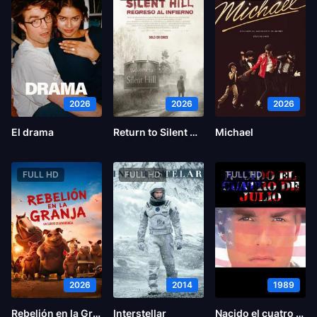
2026
2026
2026
El drama
Return to Silent Hill
Michael
FULL HD
FULL HD
FULL HD
2026
2014
1989
Rebelión en la Granja
Interstellar
Nacido el cuatro de julio