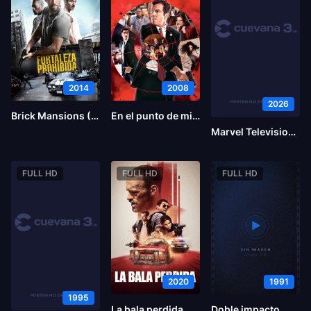
2014
2008
2026
Brick Mansions (La fortaleza)
En el punto de mira
Marvel Television presenta The Punisher: One Last Kill
FULL HD
FULL HD
FULL HD
2020
1991
1995
La bala perdida
Doble impacto