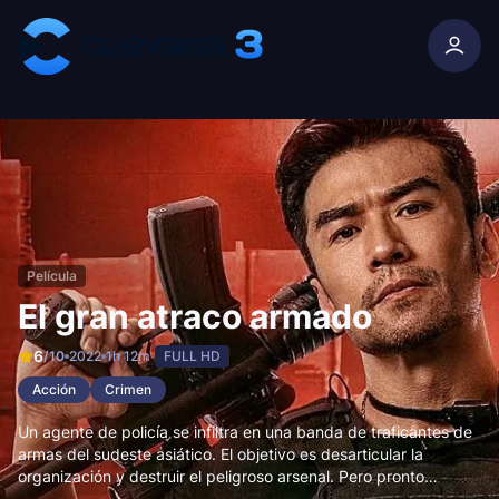
Skip to content
Película
El gran atraco armado
6
/10
2022
1h 12m
FULL HD
Acción
Crimen
Un agente de policía se infiltra en una banda de traficantes de
armas del sudeste asiático. El objetivo es desarticular la
organización y destruir el peligroso arsenal. Pero pronto
descubrirá que tiene más enemigos de los que pensaba y