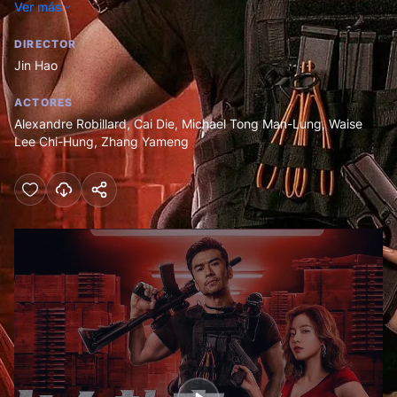
Ver más
tendrá que echar mano de inesperadas alianzas.
DIRECTOR
Jin Hao
ACTORES
Alexandre Robillard
,
Cai Die
,
Michael Tong Man-Lung
,
Waise
Lee Chi-Hung
,
Zhang Yameng