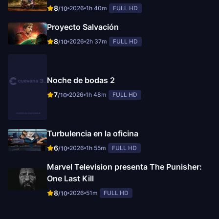
8
2026
1h 40m
FULL HD
/10
Proyecto Salvación
8
2026
2h 37m
FULL HD
/10
Noche de bodas 2
7
2026
1h 48m
FULL HD
/10
Turbulencia en la oficina
6
2026
1h 55m
FULL HD
/10
Marvel Television presenta The Punisher:
One Last Kill
8
2026
51m
FULL HD
/10