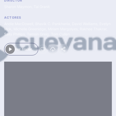
DIRECTOR
Sharon Maymon
,
Tal Granit
ACTORES
Andie MacDowell
,
Bhavik C. Pankhania
,
David Walliams
,
Evelyn
Mok
,
Michelle Greenidge
,
Miriam Margolyes
,
Rakhee Thakrar
,
Sally Phillips
,
Tamsin Greig
,
Tom Cullen
Ver Trailer