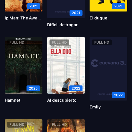
2021
2021
2021
Ip Man: The Awakening
El duque
Difícil de tragar
FULL HD
FULL HD
FULL HD
2025
2022
2022
Hamnet
Al descubierto
Emily
FULL HD
FULL HD