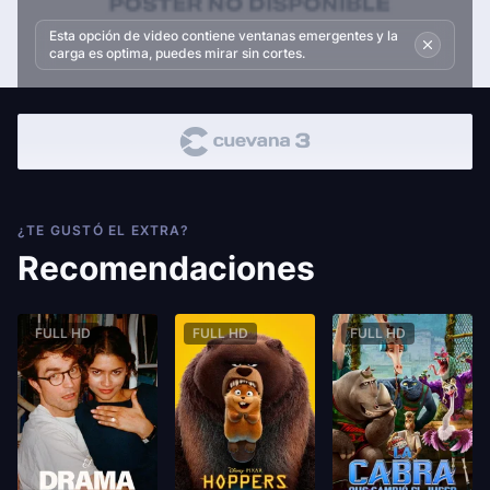
Esta opción de video contiene ventanas emergentes y la
carga es optima, puedes mirar sin cortes.
¿TE GUSTÓ EL EXTRA?
Recomendaciones
FULL HD
FULL HD
FULL HD