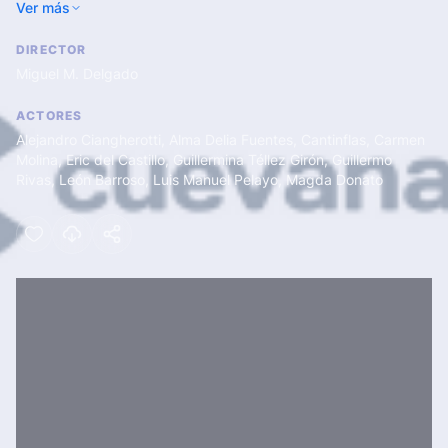
Ver más
calamidades que han sucedido en el estudio: Cantinflas
intentando ser actor… nada difícil para un mentiroso talentoso.
DIRECTOR
Miguel M. Delgado
ACTORES
Alejandro Ciangherotti
,
Alma Delia Fuentes
,
Cantinflas
,
Carmen
Molina
,
Eric del Castillo
,
Guillermina Téllez Girón
,
Guillermo
Rivas
,
León Barroso
,
Luis Manuel Pelayo
,
Magda Donato