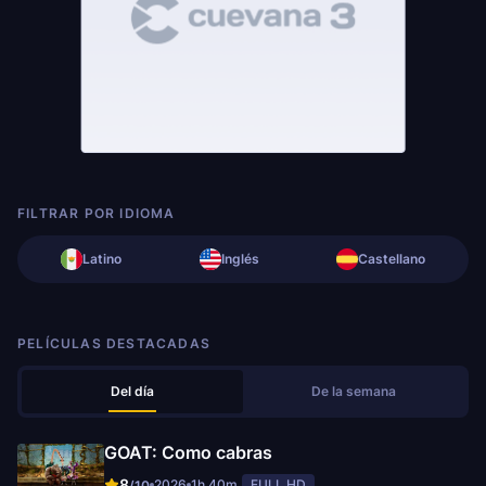
FILTRAR POR IDIOMA
Latino
Inglés
Castellano
PELÍCULAS DESTACADAS
Del día
De la semana
GOAT: Como cabras
8
2026
1h 40m
FULL HD
/10