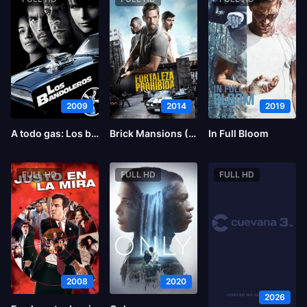
2009
2014
2019
A todo gas: Los bandoleros
Brick Mansions (La fortaleza)
In Full Bloom
FULL HD
FULL HD
FULL HD
2008
2020
2026