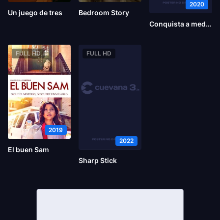
2020
Un juego de tres
Bedroom Story
Conquista a medias
FULL HD
FULL HD
2019
2022
El buen Sam
Sharp Stick