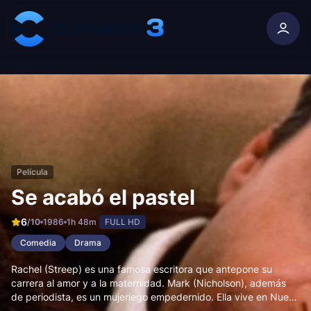
Skip to content
Película
Se acabó el pastel
6
/10
1986
1h 48m
FULL HD
Comedia
Drama
Rachel (Streep) es una famosa escritora que antepone su
carrera al amor y a la maternidad. Mark (Nicholson), además
de periodista, es un mujeriego empedernido. Ella vive en Nueva
York. Él en Washington. Y si todas estas complicaciones no