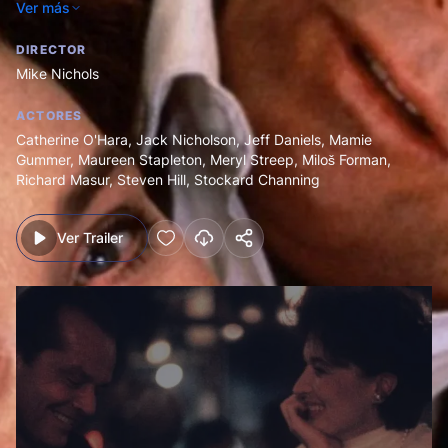
Ver más
logran que la relación salte por los aires, nada lo hará.
DIRECTOR
Mike Nichols
ACTORES
Catherine O'Hara
,
Jack Nicholson
,
Jeff Daniels
,
Mamie
Gummer
,
Maureen Stapleton
,
Meryl Streep
,
Miloš Forman
,
Richard Masur
,
Steven Hill
,
Stockard Channing
Ver Trailer