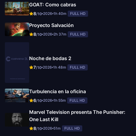
GOAT: Como cabras
8
2026
1h 40m
FULL HD
/10
Proyecto Salvación
8
2026
2h 37m
FULL HD
/10
Noche de bodas 2
7
2026
1h 48m
FULL HD
/10
Turbulencia en la oficina
6
2026
1h 55m
FULL HD
/10
Marvel Television presenta The Punisher:
One Last Kill
8
2026
51m
FULL HD
/10