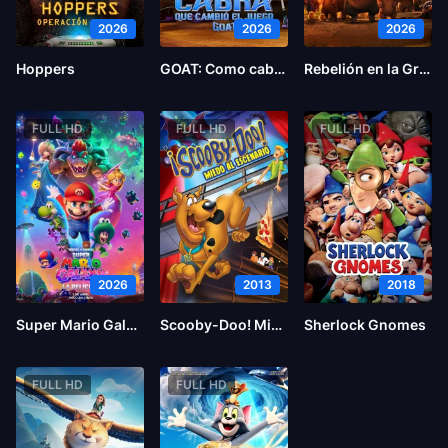
2026
2026
2026
Hoppers
GOAT: Como cabras
Rebelión en la Granja
FULL HD
FULL HD
FULL HD
2026
2013
2018
Super Mario Galaxy la película
Scooby-Doo! Miedo al escenario
Sherlock Gnomes
FULL HD
FULL HD