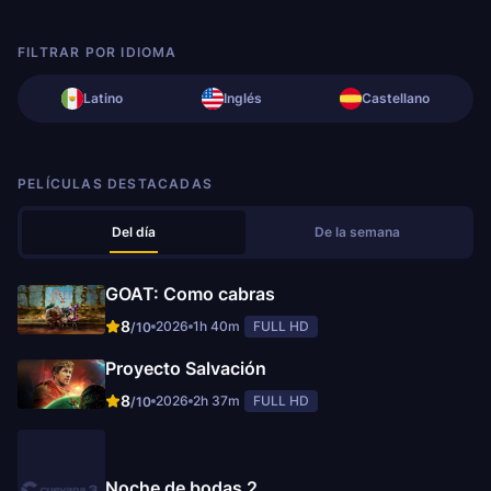
FILTRAR POR IDIOMA
Latino
Inglés
Castellano
PELÍCULAS DESTACADAS
Del día
De la semana
GOAT: Como cabras
8
2026
1h 40m
FULL HD
/10
Proyecto Salvación
8
2026
2h 37m
FULL HD
/10
Noche de bodas 2