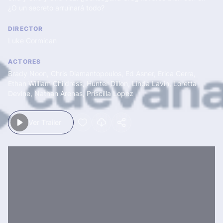
¿O un secreto arruinará todo?
DIRECTOR
Luke Cormican
ACTORES
Brady Noon
,
Chris Diamantopoulos
,
Ed Asner
,
Erica Cerra
,
Ethan William Childress
,
Hunter Dillon
,
Linda Lavin
,
Loretta
Devine
,
Nathan Arenas
,
Priscilla Lopez
Ver Trailer