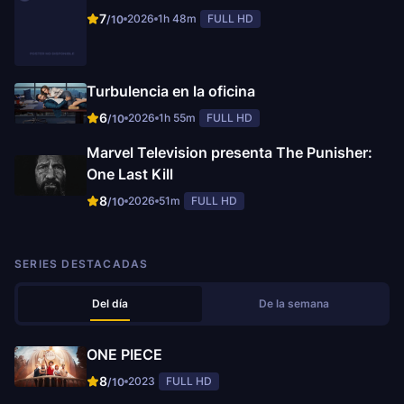
7
2026
1h 48m
FULL HD
/10
Turbulencia en la oficina
6
2026
1h 55m
FULL HD
/10
Marvel Television presenta The Punisher:
One Last Kill
8
2026
51m
FULL HD
/10
SERIES DESTACADAS
Del día
De la semana
ONE PIECE
8
2023
FULL HD
/10