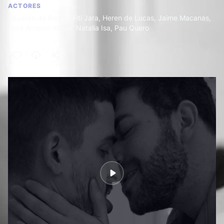
ACTORES
Eduardo de Rodas
,
Fiti Jara
,
Heren de Lucas
,
Jaime Macanas
,
José Antonio Valera
,
Natalia Isa
,
Pau Quero