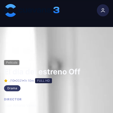
Skip to content
Película
El día del estreno Off
2
/10
2021
1h 10m
FULL HD
Drama
DIRECTOR
José Antonio Valera