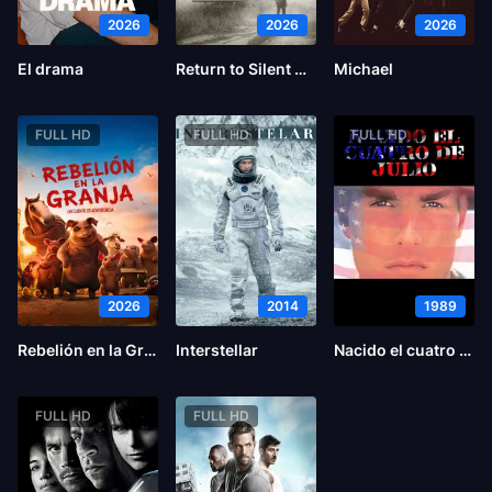
2026
2026
2026
El drama
Return to Silent Hill
Michael
FULL HD
FULL HD
FULL HD
2026
2014
1989
Rebelión en la Granja
Interstellar
Nacido el cuatro de julio
FULL HD
FULL HD