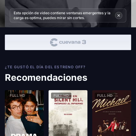
Esta opción de video contiene ventanas emergentes y la
carga es optima, puedes mirar sin cortes.
¿TE GUSTÓ EL DÍA DEL ESTRENO OFF?
Recomendaciones
FULL HD
FULL HD
FULL HD