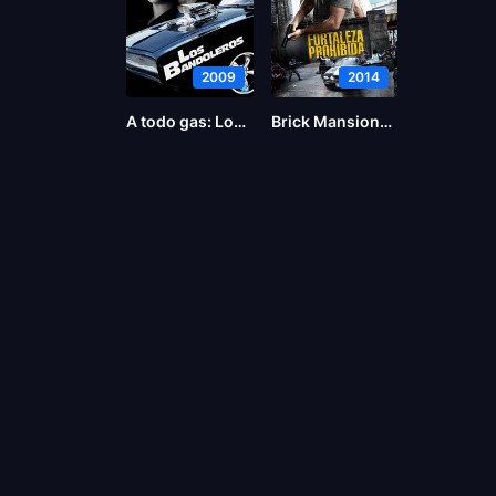
2009
2014
A todo gas: Los bandoleros
Brick Mansions (La fortaleza)