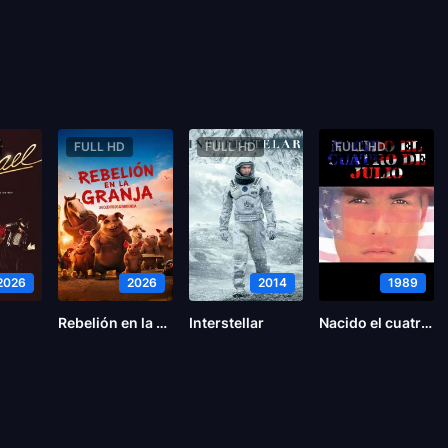
FULL HD
FULL HD
FULL HD
2026
2026
2014
1989
Rebelión en la Granja
Interstellar
Nacido el cuatro de julio