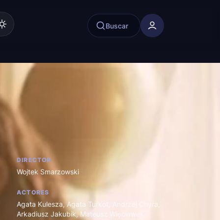
Buscar
DIRECTOR
Wojtek Smarzowski
ACTORES
Agata Kulesza
,
Agata Turkot
,
Andrzej Chyra
,
Arkadiusz Jakubik
,
Mateusz Więcławek
,