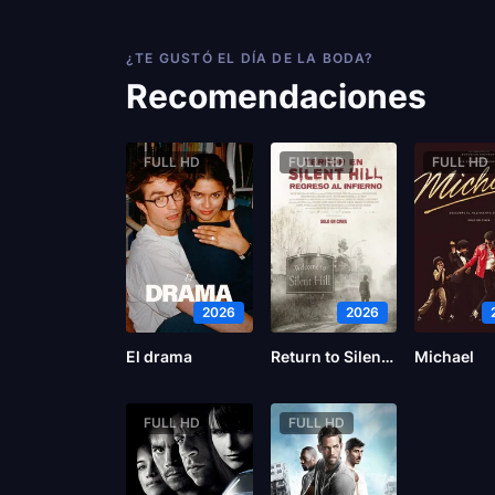
¿TE GUSTÓ EL DÍA DE LA BODA?
Recomendaciones
FULL HD
FULL HD
FULL HD
2026
2026
El drama
Return to Silent Hill
Michael
FULL HD
FULL HD