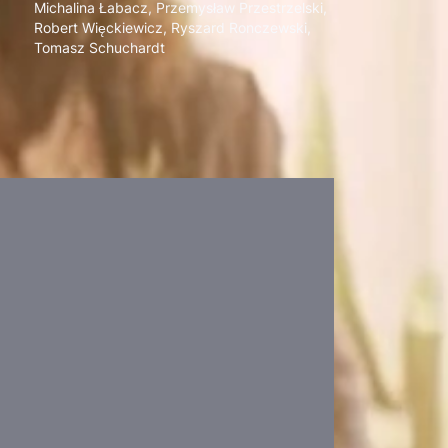
Michalina Łabacz
,
Przemysław Przestrzelski
,
Robert Więckiewicz
,
Ryszard Ronczewski
,
Tomasz Schuchardt