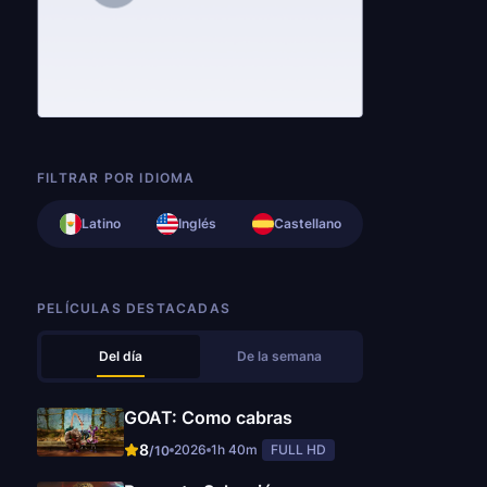
FILTRAR POR IDIOMA
Latino
Inglés
Castellano
PELÍCULAS DESTACADAS
Del día
De la semana
GOAT: Como cabras
8
2026
1h 40m
FULL HD
/10