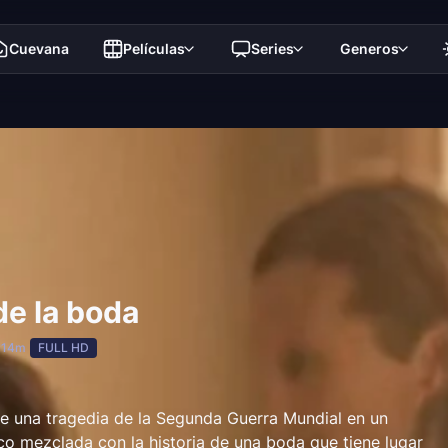
Cuevana
Películas
Series
Generos
 de la boda
 14m
FULL HD
de una tragedia de la Segunda Guerra Mundial en un
o mezclada con la historia de una boda que tiene lugar