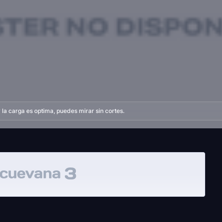
la carga es optima, puedes mirar sin cortes.