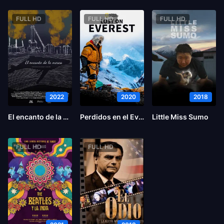
FULL HD
FULL HD
FULL HD
2022
2020
2018
El encanto de la mosca
Perdidos en el Everest
Little Miss Sumo
FULL HD
FULL HD