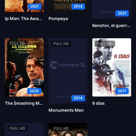
2021
2014
2021
Ip Man: The Awakening
Pompeya
Kenshin, el guerrero samurái: El final
FULL HD
FULL HD
FULL HD
2025
2017
2014
The Smashing Machine
6 días
Monuments Men
FULL HD
FULL HD