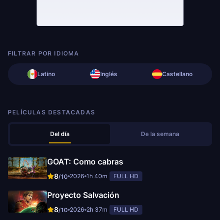
FILTRAR POR IDIOMA
Latino
Inglés
Castellano
PELÍCULAS DESTACADAS
Del día
De la semana
GOAT: Como cabras
8
2026
1h 40m
FULL HD
/10
Proyecto Salvación
8
2026
2h 37m
FULL HD
/10