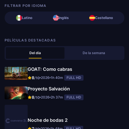
FILTRAR POR IDIOMA
Latino
Inglés
Castellano
PELÍCULAS DESTACADAS
Del día
De la semana
GOAT: Como cabras
8
2026
1h 40m
FULL HD
/10
Proyecto Salvación
8
2026
2h 37m
FULL HD
/10
Noche de bodas 2
7
2026
1h 48m
FULL HD
/10