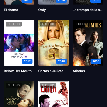
2026
2020
1988
El drama
Only
La trampa de la araña
FULL HD
FULL HD
FULL HD
2017
2010
2016
Below Her Mouth
Cartas a Julieta
Aliados
FULL HD
FULL HD