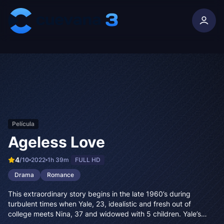
Skip to content
Película
Ageless Love
4
/10
2022
1h 39m
FULL HD
Drama
Romance
This extraordinary story begins in the late 1960’s during
turbulent times when Yale, 23, idealistic and fresh out of
college meets Nina, 37 and widowed with 5 children. Yale’s
parents aren’t thrilled about the budding relationship, yet