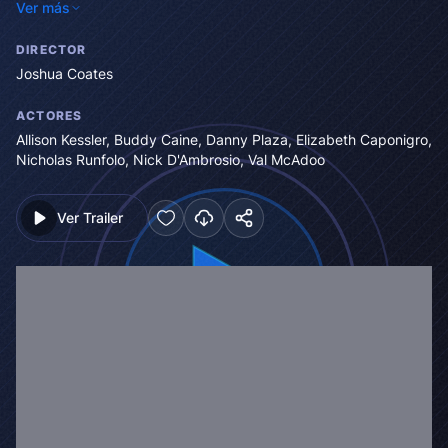
Ver más
despite the obstacles Nina and Yale fall in love. This is a true
love story of a couple who went against the social norms of
DIRECTOR
their times to prove love conquers all.
Joshua Coates
ACTORES
Allison Kessler
,
Buddy Caine
,
Danny Plaza
,
Elizabeth Caponigro
,
Nicholas Runfolo
,
Nick D'Ambrosio
,
Val McAdoo
Ver Trailer